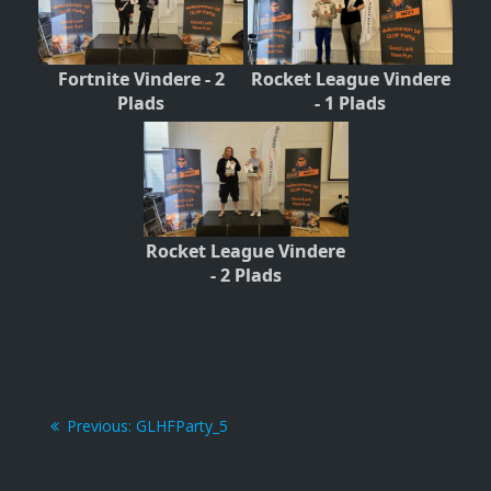
Fortnite Vindere - 2
Rocket League Vindere
Plads
- 1 Plads
Rocket League Vindere
- 2 Plads
Post
Previous
Previous:
GLHFParty_5
post:
navigation