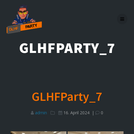
Skip
to
content
GLHFPARTY_7
GLHFParty_7
admin
16. April 2024
|
0