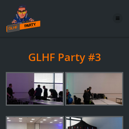
Skip
to
content
GLHF Party #3